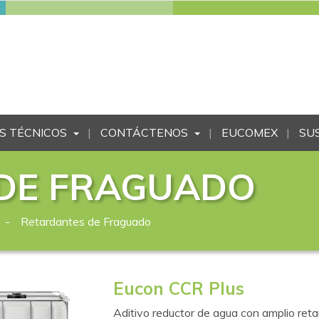
S TÉCNICOS
CONTÁCTENOS
EUCOMEX
SU
DE FRAGUADO
Retardantes de Fraguado
Eucon CCR Plus
Aditivo reductor de agua con amplio retar