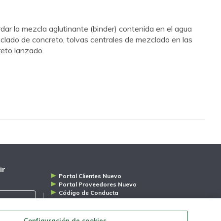
rdar la mezcla aglutinante (binder) contenida en el agua
clado de concreto, tolvas centrales de mezclado en las
reto lanzado.
ir
Portal Clientes Nuevo
Portal Proveedores Nuevo
Código de Conducta
Distribuidores
Aviso de Privacidad
Configuración de cookies