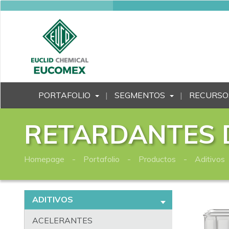
PORTAFOLIO
SEGMENTOS
RECURSO
RETARDANTES 
Homepage
Portafolio
Productos
Aditivos
ADITIVOS
ACELERANTES