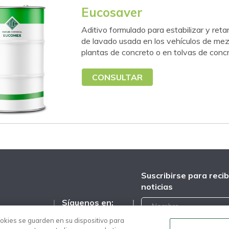
Eucosaver
Aditivo formulado para estabilizar y reta
de lavado usada en los vehículos de mez
plantas de concreto o en tolvas de conc
CONSULTAR
Suscribirse para recib
noticias
Síguenos en:
llo N 69 Col.
ookies se guarden en su dispositivo para
/eucomex.mx
an