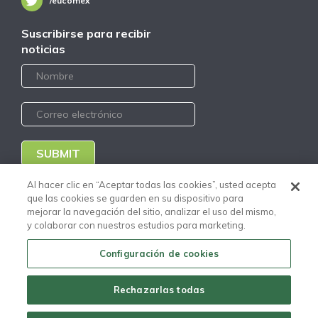
/eucomex
Suscribirse para recibir
noticias
SUBMIT
Al hacer clic en “Aceptar todas las cookies”, usted acepta
Portal Clientes Nuevo
que las cookies se guarden en su dispositivo para
Portal Proveedores Nuevo
Código de Conducta
mejorar la navegación del sitio, analizar el uso del mismo,
Distribuidores
y colaborar con nuestros estudios para marketing.
Aviso de Privacidad
Configuración de cookies
Copyright © Todos los
derechos reservados Euclid
Chemical Eucomex - 2020
Rechazarlas todas
A
Euclid Group
Company