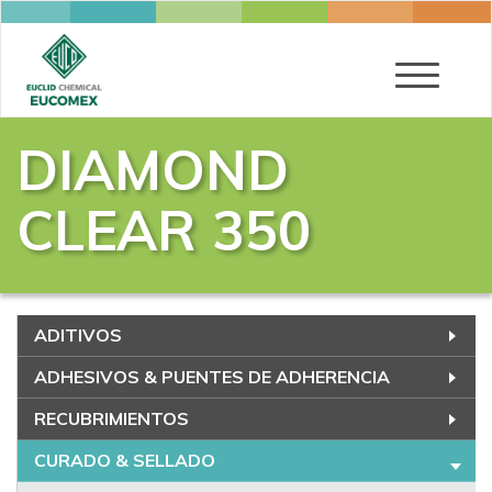
Toggle
navigatio
DIAMOND
CLEAR 350
ADITIVOS
ADHESIVOS & PUENTES DE ADHERENCIA
RECUBRIMIENTOS
CURADO & SELLADO